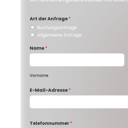
Art der Anfrage
*
Buchungsanfrage
Allgemeine Anfrage
Name
*
Vorname
E-Mail-Adresse
*
Telefonnummer
*