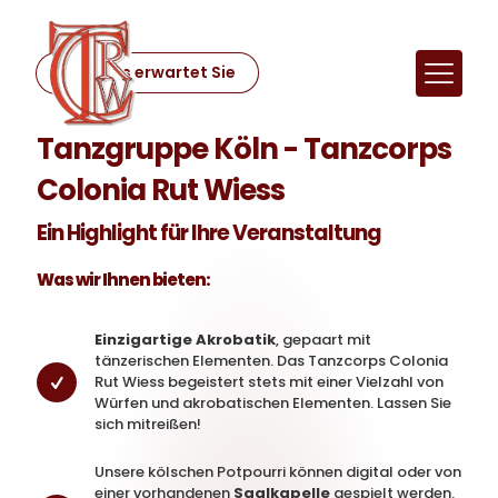
Das erwartet Sie
Tanzgruppe Köln - Tanzcorps
Colonia Rut Wiess
Ein Highlight für Ihre Veranstaltung
Was wir Ihnen bieten:
Einzigartige Akrobatik
, gepaart mit
tänzerischen Elementen. Das Tanzcorps Colonia
Rut Wiess begeistert stets mit einer Vielzahl von
Würfen und akrobatischen Elementen. Lassen Sie
sich mitreißen!
Unsere kölschen Potpourri können digital oder von
einer vorhandenen
Saalkapelle
gespielt werden.